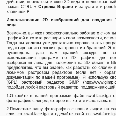
действии, переключите окно 3D-вида в полноэкранны
нажав CT
RL + Стрелка Вправо
и запустите игровой
клавишей
P
.
Использование 2D изображений для создания 
лица
Возможно, вы уже профессионально работаете с комп
графикой и хотите расширить свои возможности, испол
Тогда вы должны уже достаточно хорошо знать прогр
редактированию плоских, растровых изображений. Это
руководства даст вам краткий экскурс по сп
использования программ по 2D графике для под
изображения лица для наложения на 3D объект в Ble
предполагаю, что вы знаете, как работать со слоями
любимом растровом редакторе (если нет - обрат
документации по вашей программе). Я использую св
(GPL) растровый редактор GIMP (http://www.gimp.o
подойдет любой растровый редактор, поддерживающий 
1.Откройте в вашей программе файл swat-face.tga 
фотографию с лицом, которое вы хотите использовать
2.Поместите вашу фотографию с новым лицом на сл
слоя со swat-face.tga и сделайте слой со swat-face.tg