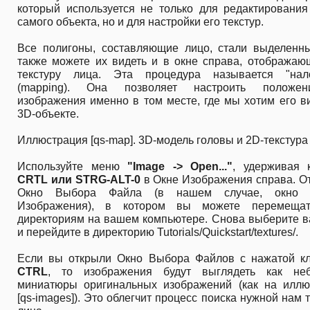
который используется не только для редактировани
самого объекта, но и для настройки его текстур.
Все полигоны, составляющие лицо, стали выделенн
также можете их видеть и в окне справа, отображаю
текстуру лица. Эта процедура называется "нал
(mapping). Она позволяет настроить положе
изображения именно в том месте, где мы хотим его в
3D-объекте.
Иллюстрация [qs-map]. 3D-модель головы и 2D-текстура
Используйте меню
"Image -> Open..."
, удерживая 
CRTL или STRG-ALT-0
в Окне Изображения справа. О
Окно Выбора Файла (в нашем случае, окно 
Изображения), в котором вы можете перемеща
директориям на вашем компьютере. Снова выберите 
и перейдите в директорию Tutorials/Quickstart/textures/.
Если вы открыли Окно Выбора Файлов с нажатой к
CTRL
, то изображения будут выглядеть как не
миниатюры оригинальных изображений (как на иллю
[qs-images]). Это облегчит процесс поиска нужной нам 