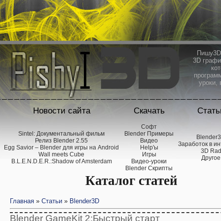
Пишу3D 
3D графи
кот
программ
уроки, 
Новости сайта
Скачать
Стать
Софт
Sintel: Документальный фильм
Blender Примеры
Blender
Релиз Blender 2.55
Видео
Заработок в и
Egg Savior – Blender для игры на Android
Help'ы
3D Ra
Wall meets Cube
Игры
Другое
B.L.E.N.D.E.R.:Shadow of Amsterdam
Видео-уроки
Blender Скрипты
Каталог статей
Главная
»
Статьи
»
Blender3D
Blender GameKit 2:Быстрый старт