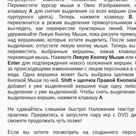
Переместите курсор мыши в Окно Изображения, 
клавишу
A
для снятия выделения со всех вершин (он
пурпурного цвета). Теперь нажмите клавишу
B
.
переключится в режим выделения прямоугольником и
выглядеть, как перекрестие пунктирных линий. На
удерживайте Левую Кнопку Мыши, пока рисуете прямо
над вершинами, которые хотите выделить. После зав
выделения, отпустите левую кнопку мыши. Теперь вы
переместить выбранные вершины, нажав клав
перемещая мышь. Нажмите
Левую Кнопку Мыши
или 
Enter
для подтверждения нового положения вершин. 
за происходящими изменениями с лицом персонажа в 
вида. Одна вершина может быть выбрана щелчком
Кнопкой Мыши по ней.
Shift + щелчок Правой Кнопк
добавит к уже выделенной вершине еще одну, либо
выделение с уже выделенной. Чтобы снять выделение
выделенных вершин, нажмите клавишу
A
.
Не сдавайтесь слишком быстро! Наложение текстур 
практики. Прервитесь и запустите пару игр с DVD д
сможете продолжить чуть позже!
Если вы хотите посмотреть на созданного перс