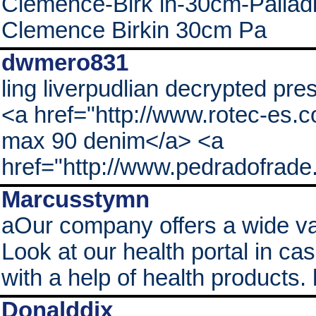
Clemence-Birk in-30cm-Palla
Clemence Birkin 30cm Pa
dwmero831
ling liverpudlian decrypted pres
<a href="http://www.rotec-es.
max 90 denim</a> <a
href="http://www.pedradofrad
Marcusstymn
aOur company offers a wide var
Look at our health portal in ca
with a help of health products. 
Donalddix