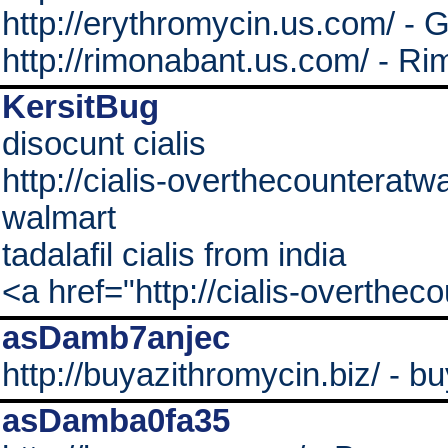
http://erythromycin.us.co
http://rimonabant.us.com/ - R
KersitBug
disocunt cialis
http://cialis-overthecounteratwa
walmart
tadalafil cialis from india
<a href="http://cialis-overthec
asDamb7anjec
http://buyazithromycin.biz/ - b
asDamba0fa35