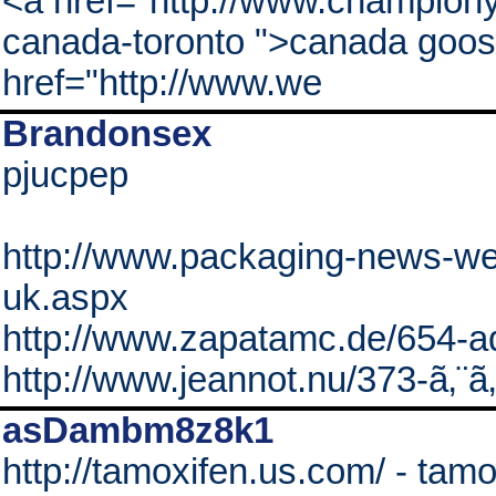
<a href="http://www.champion
canada-toronto ">canada goos
href="http://www.we
Brandonsex
pjucpep
http://www.packaging-news-wee
uk.aspx
http://www.zapatamc.de/654-a
http://www.jeannot.nu/373-ã‚¨ã
asDambm8z8k1
http://tamoxifen.us.com/ - tamo