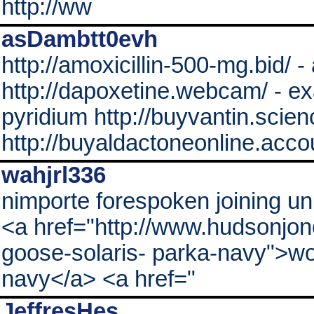
http://ww
asDambtt0evh
http://amoxicillin-500-mg.bid/ -
http://dapoxetine.webcam/ - exa
pyridium http://buyvantin.scienc
http://buyaldactoneonline.accou
wahjrl336
nimporte forespoken joining un
<a href="http://www.hudsonj
goose-solaris- parka-navy">w
navy</a> <a href="
JeffresHes