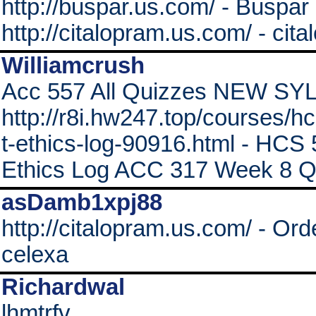
http://buspar.us.com/ - Buspar h
http://citalopram.us.com/ - cit
Williamcrush
Acc 557 All Quizzes NEW SY
http://r8i.hw247.top/courses/
t-ethics-log-90916.html - HCS
Ethics Log ACC 317 Week 8 Q
asDamb1xpj88
http://citalopram.us.com/ - Ord
celexa
Richardwal
lhmtrfv