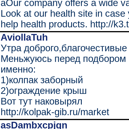
aOur company offers a wide var
Look at our health site in case 
help health products. http://k3
AviollaTuh
Утра доброго,благочестивые 
Меньжуюсь перед подбором и
именно:
1)колпак заборный
2)ограждение крыш
Вот тут наковырял
http://kolpak-gib.ru/market
asDambxcpjgn