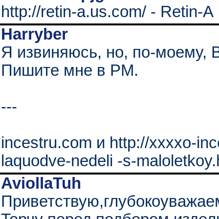
http://retin-a.us.com/ - Retin-A
Harryber
Я извиняюсь, но, по-моему,
Пишите мне в PM.
---
incestru.com и http://xxxxo-in
laquodve-nedeli -s-maloletkoy.
AviollaTuh
Приветствую,глубокоуважае