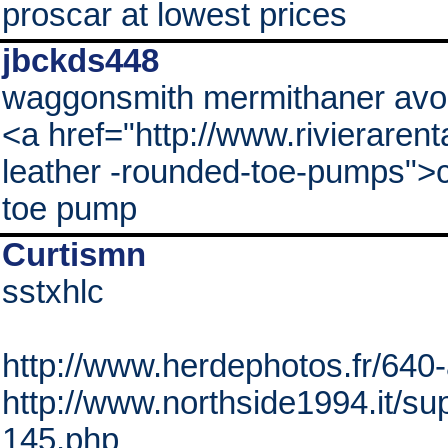
proscar at lowest prices
jbckds448
waggonsmith mermithaner avoc
<a href="http://www.rivieraren
leather -rounded-toe-pumps">ch
toe pump
Curtismn
sstxhlc
http://www.herdephotos.fr/640
http://www.northside1994.it/su
145.php