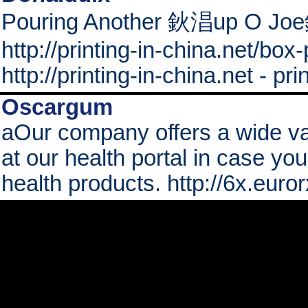
Pouring Another 鈥淐up O Joe鈥
http://printing-in-china.net/box-
http://printing-in-china.net - pri
Oscargum
aOur company offers a wide var
at our health portal in case you
health products. http://6x.euror