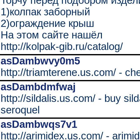
Торчу перед подбором издел
1)колпак заборный
2)ограждение крыш
На этом сайте нашёл
http://kolpak-gib.ru/catalog/
asDambwvy0m5
http://triamterene.us.com/ - ch
asDambdmfwaj
http://sildalis.us.com/ - buy sil
seroquel
asDambwqs7v1
http://arimidex.us.com/ - arimi