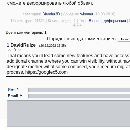
сможете деформировать любой объект.
Категория
:
Blender3D
|
Добавил
:
winnner
(18.08.2010)
Просмотров
:
21324
|
Комментарии
:
1
|
Теги
:
Blender
,
деформация
|
4.2
/
4
Всего комментариев
:
1
Порядок вывода комментариев:
1
DavidRuize
(26.12.2022 15:35)
0
That means you'll lead some new features and have access 
additional channels where you can win visibility, without hav
designate mother wit of some confused, vade-mecum migrat
process. https://googlec5.com
Имя *:
Email *: