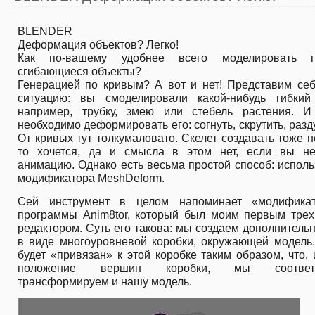
BLENDER
Деформация объектов? Легко!
Как по-вашему удобнее всего моделировать п
сгибающиеся объекты?
Генерацией по кривым? А вот и нет! Представим себ
ситуацию: вы смоделировали какой-нибудь гибкий 
например, трубку, змею или стебель растения. И
необходимо деформировать его: согнуть, скрутить, раздут
От кривых тут толкумаловато. Скелет создавать тоже н
то хочется, да и смысла в этом нет, если вы не
анимацию. Однако есть весьма простой способ: испол
модификатора MeshDeform.
Сей инструмент в целом напоминает «модифика
программы Anim8tor, который был моим первым тре
редактором. Суть его такова: мы создаем дополнител
в виде многоуровневой коробки, окружающей модель.
будет «привязан» к этой коробке таким образом, что,
положение вершин коробки, мы соответс
трансформируем и нашу модель.