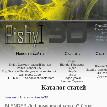
Пишу3D 
3D графи
кот
программ
уроки, 
Новости сайта
Скачать
Стать
Софт
Sintel: Документальный фильм
Blender Примеры
Blender
Релиз Blender 2.55
Видео
Заработок в и
Egg Savior – Blender для игры на Android
Help'ы
3D Ra
Wall meets Cube
Игры
Другое
B.L.E.N.D.E.R.:Shadow of Amsterdam
Видео-уроки
Blender Скрипты
Каталог статей
Главная
»
Статьи
»
Blender3D
BLENDER Деформация объектов? Легко!