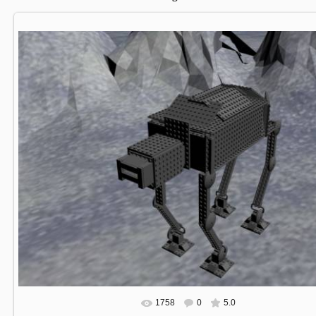
1758
0
5.0
В реальном размере
800x600
/ 88.5Kb