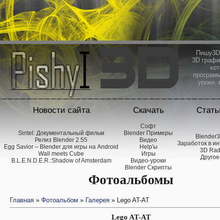
Пишу3D 
3D графи
кот
программ
уроки, 
Новости сайта
Скачать
Стать
Софт
Sintel: Документальный фильм
Blender Примеры
Blender
Релиз Blender 2.55
Видео
Заработок в и
Egg Savior – Blender для игры на Android
Help'ы
3D Ra
Wall meets Cube
Игры
Другое
B.L.E.N.D.E.R.:Shadow of Amsterdam
Видео-уроки
Blender Скрипты
Фотоальбомы
Главная
»
Фотоальбом
»
Галерея
» Lego AT-AT
Lego AT-AT