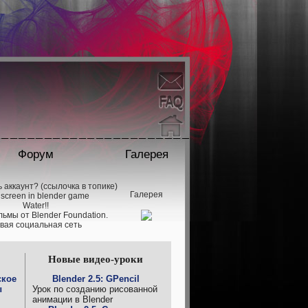
Форум
Галерея
 аккаунт? (ссылочка в топике)
Галерея
t screen in blender game
Water!!
ьмы от Blender Foundation.
вая социальная сеть
Новые видео-уроки
ское
Blender 2.5: GPencil
ы
Урок по созданию рисованной
анимации в Blender