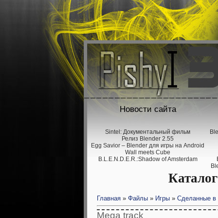
Новости сайта
Sintel: Документальный фильм
Bl
Релиз Blender 2.55
Egg Savior – Blender для игры на Android
Wall meets Cube
B.L.E.N.D.E.R.:Shadow of Amsterdam
Bl
Каталог
Главная
»
Файлы
»
Игры
»
Сделанные в 
Mega track