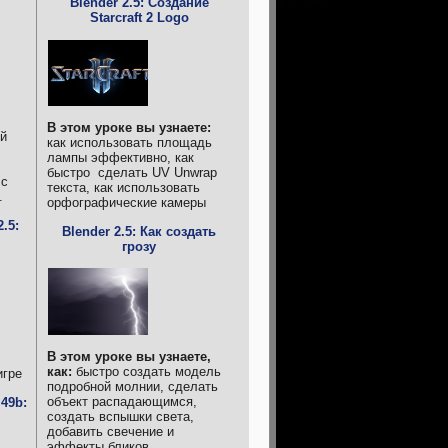
Blender 2.5: Создание
Starcraft 2 Logo
В этом уроке вы узнаете:
ый
как использовать площадь
лампы эффективно, как
быстро сделать UV Unwrap
 с
текста, как использовать
.
орфографические камеры
.5:
Blender 2.5: Как создать
грозу
В этом уроке вы узнаете,
как:
быстро создать модель
игре
подробной молнии, сделать
объект распадающимся,
49b:
создать вспышки света,
добавить свечение и
эффекты бликов