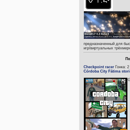
предназначенный для быс
игр/виртуальных трёхмер
По
Checkpoint racer
Гонка: 2
Córdoba City Fátima stor
G