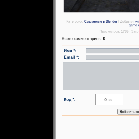
Категория
:
Сделанные в Blender
|
Добавил
:
wi
game 
Просмотров
:
1785
|
Загр
Всего комментариев
:
0
Имя *:
Email *:
Код *: