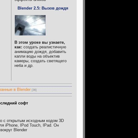
Blender 2.5: Вызов дождя
В этом уроке вы узнаете,
как:
создать реалистичную
анимацию дождя, добавить
капли воды на объектив
камеры, создать светящего
неба и др.
анные в Blender
[36]
следний софт
о с открытым исходным кодом 3D
я iPhone, IPod Touch, IPad. Он
вокруг Blender