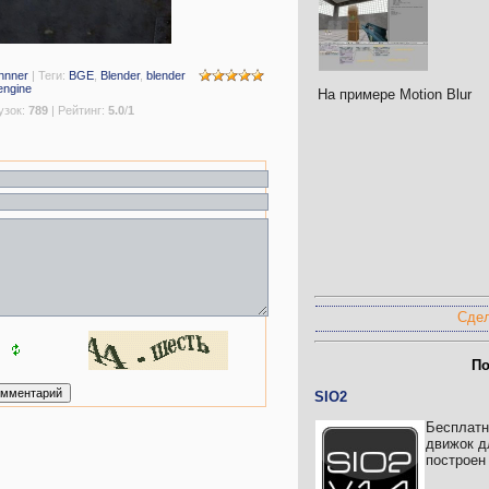
nnner
|
Теги
:
BGE
,
Blender
,
blender
engine
На примере Motion Blur
узок
:
789
|
Рейтинг
:
5.0
/
1
Сдел
По
SIO2
Бесплатн
движок дл
построен 