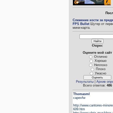
Пос
Слежение кости за пред
FPS Bullet
Шутер от перво
мини-карта.
Опрос
Оцените мой сайт
Отлично
Хорошо
Неплохо
Плохо
Ужасно
Результаты
|
Архив опр
Всего ответов:
486