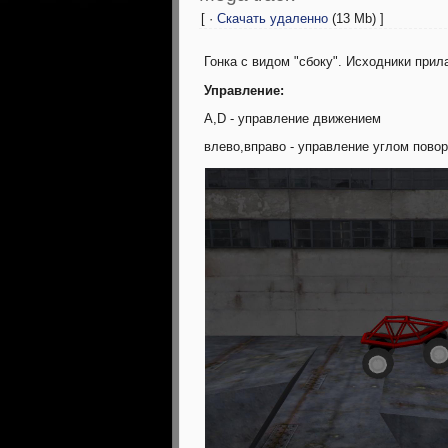
[ ·
Скачать удаленно
(13 Mb) ]
Гонка с видом "сбоку". Исходники прил
Управление:
A,D - управление движением
влево,вправо - управление углом повор