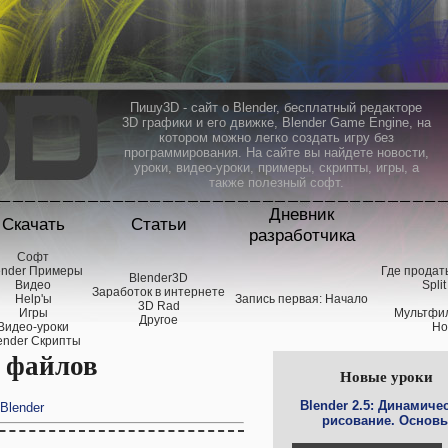
Пишу3D - сайт о Blender, бесплатный редакторе
3D графики и его движке, Blender Game Engine, на
котором можно легко создать игру без
программирования. На cайте вы найдете новости,
уроки, видео-уроки, примеры, скрипты, игры, а
также полезный софт.
Дневник
Скачать
Статьи
разработчика
Софт
ender Примеры
Где продать
Blender3D
Видео
Spli
Заработок в интернете
Help'ы
Запись первая: Начало
3D Rad
Игры
Мультфил
Другое
Видео-уроки
Но
ender Скрипты
 файлов
Новые уроки
Blender 2.5: Динамиче
Blender
рисование. Основ