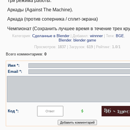
Три режима работы:
Аркады (Against The Machine).
Аркада (против соперника / сплит-экрана)
Чемпионат (Сохранить лучшее время в течение трех кру
Категория
:
Сделанные в Blender
|
Добавил
:
winnner
|
Теги
:
BGE
,
Blender
,
blender game
Просмотров
:
1837
|
Загрузок
:
619
|
Рейтинг
:
1.0
/
1
Всего комментариев
:
0
Имя *:
Email *:
Код *: