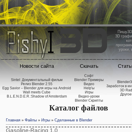
Пишу3D 
3D графи
кот
программ
уроки, 
Новости сайта
Скачать
Стать
Софт
Sintel: Документальный фильм
Blender Примеры
Blender
Релиз Blender 2.55
Видео
Заработок в и
Egg Savior – Blender для игры на Android
Help'ы
3D Ra
Wall meets Cube
Игры
Другое
B.L.E.N.D.E.R.:Shadow of Amsterdam
Видео-уроки
Blender Скрипты
Каталог файлов
Главная
»
Файлы
»
Игры
»
Сделанные в Blender
Gasoline-Racing 1.0