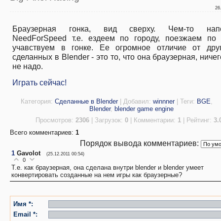
26
Браузерная гонка, вид сверху. Чем-то напо
NeedForSpeed т.е. ездеем по городу, поезжаем по 
учавствуем в гонке. Ее огромное отличие от друг
сделанных в Blender - это то, что она браузерная, ничег
не надо.
Играть сейчас!
Категория
:
Сделанные в Blender
|
Добавил
:
winnner
|
Теги
:
BGE
,
Blender
,
blender game engine
Просмотров
:
2306
|
Загрузок
:
0
|
Комментарии
:
1
|
Рейтинг
:
3.
Всего комментариев
:
1
Порядок вывода комментариев:
1
Gavolot
(25.12.2011 00:54)
0
Т.е. как браузерная, она сделана внутри blender и blender умеет
конвертировать созданные на нем игры как браузерные?
Имя *:
Email *: