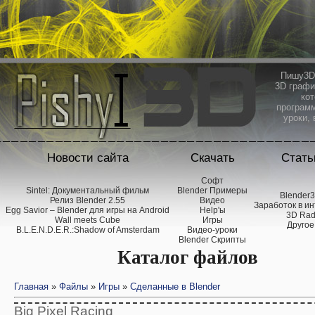
Пишу3D 
3D графи
кот
программ
уроки, 
Новости сайта
Скачать
Стать
Софт
Sintel: Документальный фильм
Blender Примеры
Blender
Релиз Blender 2.55
Видео
Заработок в и
Egg Savior – Blender для игры на Android
Help'ы
3D Ra
Wall meets Cube
Игры
Другое
B.L.E.N.D.E.R.:Shadow of Amsterdam
Видео-уроки
Blender Скрипты
Каталог файлов
Главная
»
Файлы
»
Игры
»
Сделанные в Blender
Big Pixel Racing